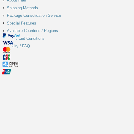
About Plan
Shipping Methods
Package Consolidation Service
Special Features
Available Countries / Regions
Terms and Conditions
Inquiry / FAQ