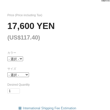
item!
Price (Price including Tax)
17,600 YEN
(US$117.40)
カラー
サイズ
Desired Quantity
International Shipping Fee Estimation