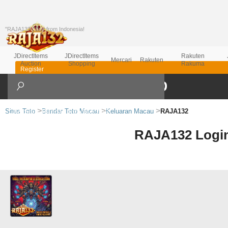
"RAJA132 | Buy from Indonesia!
JDirectItems
JDirectItems
Rakuten
Mercari
Rakuten
Auction
Shopping
Rakuma
Register
Login
Situs Toto
Bandar Toto Macau
Keluaran Macau
RAJA132
English
RAJA132 Login 
First Time User?
Inquiry / FAQ
Campaign